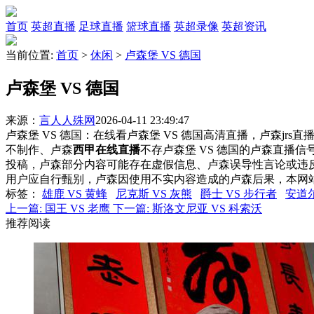
首页
英超直播
足球直播
篮球直播
英超录像
英超资讯
当前位置:
首页
>
休闲
>
卢森堡 VS 德国
卢森堡 VS 德国
来源：
言人人殊网
2026-04-11 23:49:47
卢森堡 VS 德国：在线看卢森堡 VS 德国高清直播，卢森jrs
不制作、卢森
西甲在线直播
不存卢森堡 VS 德国的卢森直播
投稿，卢森部分内容可能存在虚假信息、卢森误导性言论或违
用户应自行甄别，卢森因使用不实内容造成的卢森后果，本网
标签
：
雄鹿 VS 黄蜂
尼克斯 VS 灰熊
爵士 VS 步行者
安道尔
上一篇:
国王 VS 老鹰
下一篇:
斯洛文尼亚 VS 科索沃
推荐阅读