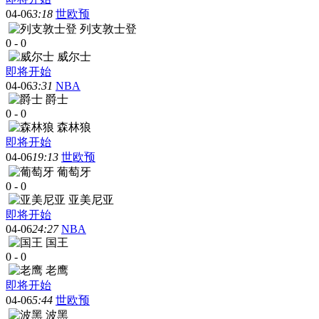
04-06
3:18
世欧预
列支敦士登
0
-
0
威尔士
即将开始
04-06
3:31
NBA
爵士
0
-
0
森林狼
即将开始
04-06
19:13
世欧预
葡萄牙
0
-
0
亚美尼亚
即将开始
04-06
24:27
NBA
国王
0
-
0
老鹰
即将开始
04-06
5:44
世欧预
波黑