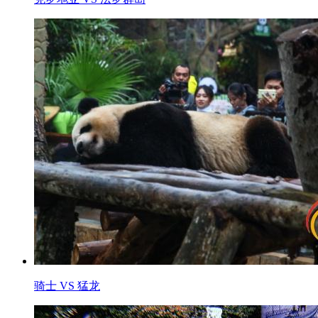
骑士 VS 猛龙