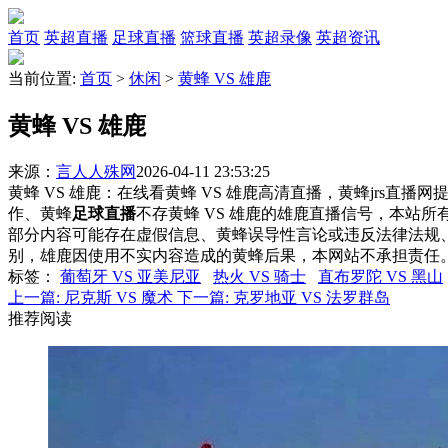
首页
英超直播
足球直播
篮球直播
英超录像
英超资讯
当前位置:
首页
>
休闲
>
黄蜂 VS 雄鹿
黄蜂 VS 雄鹿
来源：
言人人殊网
2026-04-11 23:53:25
黄蜂 VS 雄鹿：在线看黄蜂 VS 雄鹿高清直播，黄蜂jrs直播
作、黄蜂
足球直播
不存黄蜂 VS 雄鹿的雄鹿直播信号，本站
部分内容可能存在虚假信息、黄蜂误导性言论或违反法律法规
别，雄鹿因使用不实内容造成的黄蜂后果，本网站不承担责任
标签
：
葡萄牙 VS 亚美尼亚
热火 VS 骑士
直布罗陀 VS 黑山
上一篇:
尼克斯 VS 魔术
下一篇:
克罗地亚 VS 法罗群岛
推荐阅读